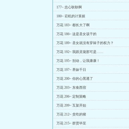
177~ 忠心耿耿啊
180~ 宕机的计算姬
万花 183~ 都长大了啊
万花 186~ 这是圣女该干的
万花 189~ 圣女就没有穿袜子的权力？
万花 192~ 我跟灵珑那可是……
万花 195~ 别动，让我康康！
万花 197~ 养妹千日
万花 200~ 你的心黑透了
万花 203~ 东食西宿
万花 206~ 定制策略
万花 209~ 互架开始
万花 212~ 贪吃的猪
万花 215~ 群贤毕至