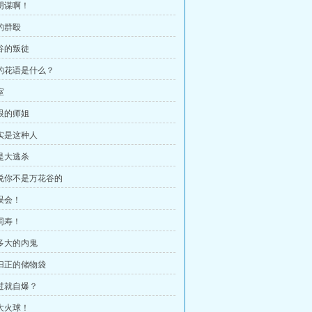
是阴谋啊！
义的群殴
花谷的叛徒
见的花语是什么？
室
心眼的师姐
其实是这种人
实是大逃杀
你还说你不是万花谷的
是误会！
地同寿！
得多大的内鬼
邪归正的储物袋
不过就自爆？
我大火球！