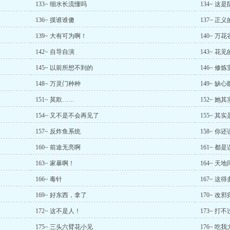
133~ 细水长流懂吗
134~ 这
136~ 摸谁谁傻
137~ 正
139~ 大有可为啊！
140~ 万
142~ 自导自演
143~ 花
145~ 以前所想不到的
146~ 修炼
148~ 万灵门种种
149~ 缺
151~ 莫欺……
152~ 她
154~ 又不是不会再见了
155~ 其
157~ 反炸鱼系统
158~ 
160~ 前途无亮啊
161~ 都
163~ 家暴啊！
164~ 天
166~ 毒针
167~ 这
169~ 好东西，拿了
170~ 改
172~ 这不是人！
173~ 打
175~ 三头六臂花小见
176~ 吃