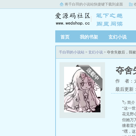
将千白羽的小说站快捷键下载到桌面
首页
我的书架
玄幻小说
千白羽的小说站
>
玄幻小说
> 夺舍失败后，我
夺舍
作 者：
最后更新
🏷️ 
“这一世，
花见野心勃
但她万万没
缠着雷光的
“嘿，这不