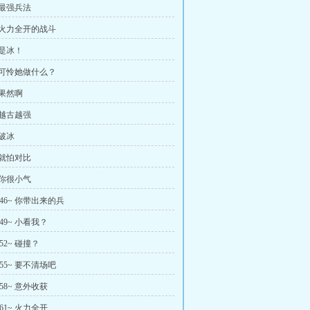
~ 最强兵法
~ 火力全开的战斗
 是冰！
~ 可怜她做什么？
 果然啊
~ 越古越强
 破冰
~ 就怕对比
~ 你很小气
46~ 你带出来的兵
49~ 小看我？
52~ 碰撞？
55~ 要不清场吧
58~ 意外收获
61~ 火力全开