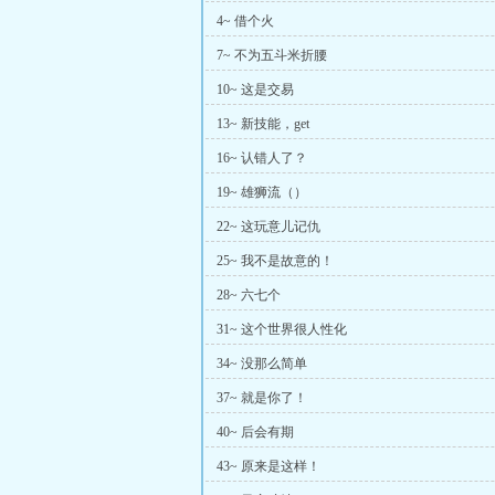
4~ 借个火
7~ 不为五斗米折腰
10~ 这是交易
13~ 新技能，get
16~ 认错人了？
19~ 雄狮流（）
22~ 这玩意儿记仇
25~ 我不是故意的！
28~ 六七个
31~ 这个世界很人性化
34~ 没那么简单
37~ 就是你了！
40~ 后会有期
43~ 原来是这样！