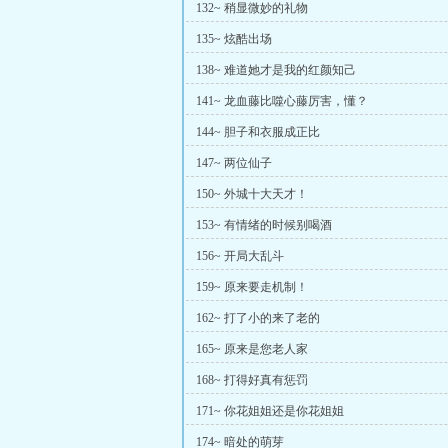
132~ 稍显微妙的礼物
135~ 炫酷出场
138~ 难道她才是我的红颜知己
141~ 龙血藤比噬心藤厉害，懂？
144~ 胆子和衣服成正比
147~ 两位仙子
150~ 外城十大天才！
153~ 有情绪的时候别喝酒
156~ 开局大乱斗
159~ 原来要走机制！
162~ 打了小的来了老的
165~ 原来是您老人家
168~ 打得好真有惩罚
171~ 你花姐姐还是你花姐姐
174~ 暗处的萌芽