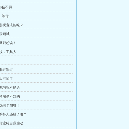
句都信不得
会，等你
~ 那玩意儿能吃？
 云烟城
~ 脑残粉诶！
~ 唉，工具人
~ 罪过罪过
~ 太可怕了
~ 充的钱不能退
~ 蹲闸是不对的
~ 怨魂？加餐！
~ 杀坏人还错了咯？
~ 你这纯自我感动