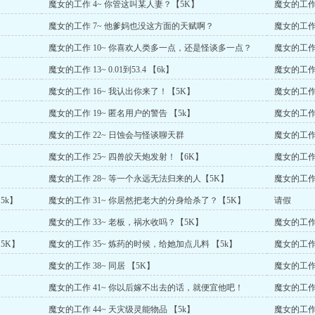
魔女的工作 4~ 你管这叫某人妻？【5K】
魔女的工作
魔女的工作 7~ 他爹妈也没这方面的天赋啊？
魔女的工作
魔女的工作 10~ 你喜欢人类多一点，还是怪谈多一点？
魔女的工作
魔女的工作 13~ 0.01到53.4 【6k】
魔女的工作 
魔女的工作 16~ 我认出你来了！【5K】
魔女的工作
】
魔女的工作 19~ 匿名用户的警告 【5k】
魔女的工作
！
魔女的工作 22~ 日蚀会与怪谈聊天群
魔女的工作
魔女的工作 25~ 四兽皎天炮发射！【6K】
魔女的工作
魔女的工作 28~ 等一个永远无法归来的人【5K】
魔女的工作
5k】
魔女的工作 31~ 你居然把老大的分身给杀了？【5K】
请假
魔女的工作 33~ 老板，祸水收吗？【5K】
魔女的工作 
5K】
魔女的工作 35~ 炼药的时候，给她加点儿料 【5k】
魔女的工作
魔女的工作 38~ 同居 【5K】
魔女的工作 
魔女的工作 41~ 你以后嫁不出去的话，就便宜他吧！
魔女的工作
【5K】
魔女的工作 44~ 天灾级灵能物品 【5k】
魔女的工作