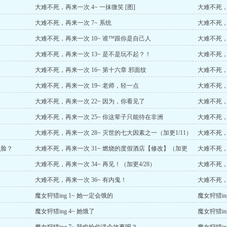
大难不死，再来一次 4~ 一抹微笑 [图]
大难不死，
大难不死，再来一次 7~ 系统
大难不死，
大难不死，再来一次 10~ 谁™跟你是自己人
大难不死，
大难不死，再来一次 13~ 是不是玩不起？！
大难不死，
大难不死，再来一次 16~ 第十六章 邪面纹
大难不死，
大难不死，再来一次 19~ 老师，轻一点
大难不死，
大难不死，再来一次 22~ 因为，你看见了
大难不死，
大难不死，再来一次 25~ 你这辈子只能待在非洲
大难不死，
大难不死，再来一次 28~ 灭世的七大因素之一（加更1/11）
大难不死，
么脸？
大难不死，再来一次 31~ 燃烧的度假酒店【修改】（加更
大难不死，
3/2?）
大难不死，再来一次 34~ 再见！（加更4/28）
大难不死，
大难不死，再来一次 36~ 有内鬼！
大难不死，
魔女狩猎ing 1~ 她一定会饿的
魔女狩猎in
魔女狩猎ing 4~ 她饿了
魔女狩猎in