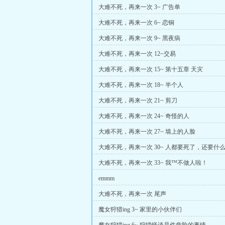
大难不死，再来一次 3~ 广告单
大难不死，再来一次 6~ 恋铜
大难不死，再来一次 9~ 黑夜病
大难不死，再来一次 12~交易
大难不死，再来一次 15~ 第十五章 天灾
大难不死，再来一次 18~ 半个人
大难不死，再来一次 21~ 剪刀
大难不死，再来一次 24~ 奇怪的人
大难不死，再来一次 27~ 墙上的人脸
大难不死，再来一次 30~ 人都要死了，还要什
大难不死，再来一次 33~ 我™不做人啦！
emmm
大难不死，再来一次 尾声
魔女狩猎ing 3~ 家里的小伙伴们