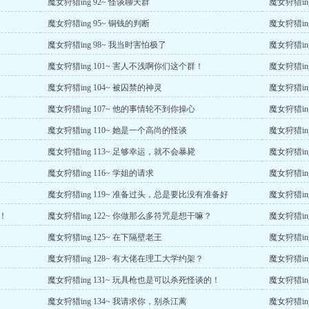
魔女狩猎ing 92~ 怪谈聊天群
魔女狩猎in
魔女狩猎ing 95~ 铜钱的判断
魔女狩猎in
魔女狩猎ing 98~ 我当时害怕极了
魔女狩猎in
魔女狩猎ing 101~ 害人不浅啊你们这个群！
魔女狩猎ing
魔女狩猎ing 104~ 被囚禁的神灵
魔女狩猎in
魔女狩猎ing 107~ 他的事情轮不到你操心
魔女狩猎in
魔女狩猎ing 110~ 她是一个高尚的怪谈
魔女狩猎in
魔女狩猎ing 113~ 足够幸运，就不会暴毙
魔女狩猎in
魔女狩猎ing 116~ 学姐的请求
魔女狩猎in
魔女狩猎ing 119~ 准备过头，总是要比没有准备好
魔女狩猎in
心！
魔女狩猎ing 122~ 你做那么多符咒是想干嘛？
魔女狩猎in
魔女狩猎ing 125~ 在下隔壁老王
魔女狩猎in
魔女狩猎ing 128~ 有大佬在理工大学约架？
魔女狩猎in
魔女狩猎ing 131~ 玩具枪也是可以杀死怪谈的！
魔女狩猎in
魔女狩猎ing 134~ 我请求你，别杀江蓠
魔女狩猎in