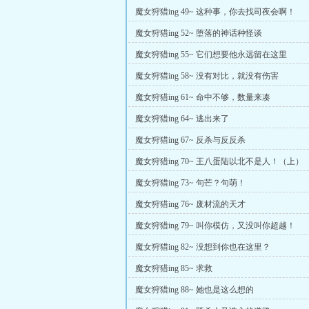
魔女狩猎ing 49~ 这种事，你去找司夜会啊！
魔女狩猎ing 52~ 堕落的神话种怪谈
魔女狩猎ing 55~ 它们想要他永远留在这里
魔女狩猎ing 58~ 没有对比，就没有伤害
魔女狩猎ing 61~ 命中不够，数量来凑
魔女狩猎ing 64~ 逃出来了
魔女狩猎ing 67~ 反杀与反反杀
魔女狩猎ing 70~ 王八蛋陆以北不是人！（上）
魔女狩猎ing 73~ 句芒？句萌！
魔女狩猎ing 76~ 废材流的天才
魔女狩猎ing 79~ 叫你模仿，又没叫你超越！
魔女狩猎ing 82~ 没想到你也在这里？
魔女狩猎ing 85~ 求救
魔女狩猎ing 88~ 她也是这么想的