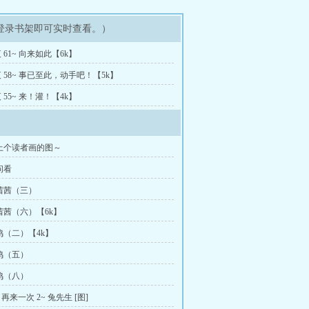
登录书架即可实时查看。）
61~ 向来如此【6k】
 58~ 事已至此，动手吧！【5k】
55~ 来！灌！【4k】
上个读者画的图～
问看
茜茜（三）
茜茜（六）【6k】
鸣（二）【4k】
鸣（五）
鸣（八）
来一次 2~ 兔先生 [图]