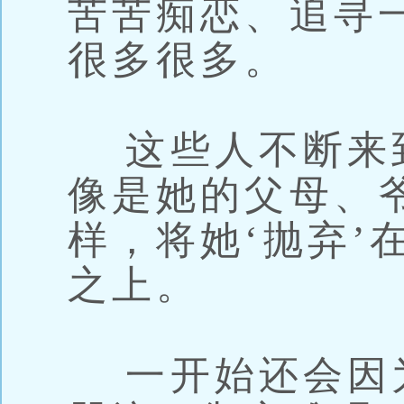
苦苦痴恋、追寻
很多很多。
这些人不断来
像是她的父母、
样，将她‘抛弃’
之上。
一开始还会因为