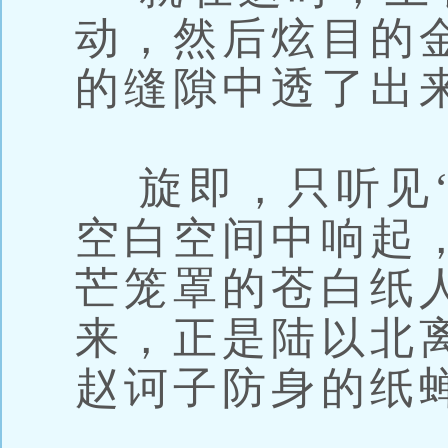
动，然后炫目的
的缝隙中透了出
旋即，只听见‘
空白空间中响起
芒笼罩的苍白纸
来，正是陆以北
赵诃子防身的纸