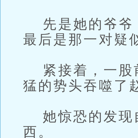
先是她的爷爷
最后是那一对疑
紧接着，一股
猛的势头吞噬了
她惊恐的发现
西。