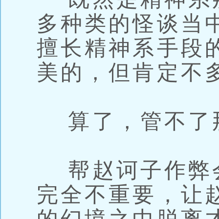
多种类的怪谈当
擅长精神系手段
美的，但肯定不
算了，管不了
帮赵诃子作弊
完全不重要，让赵