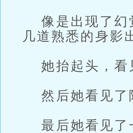
像是出现了幻
几道熟悉的身影
她抬起头，看
然后她看见了
最后她看见了