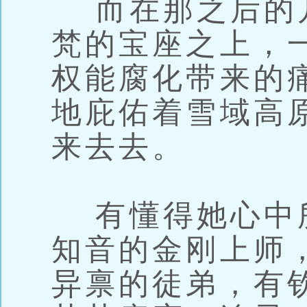
而在那之后的
梵的宝座之上，
权能腐化带来的
地庇佑着雪域高
来去去。
有懂得她心中
知音的金刚上师
异禀的徒弟，有