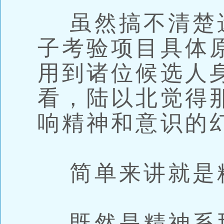
虽然搞不清楚
子考验项目具体
用到诸位候选人
看，陆以北觉得
响精神和意识的
简单来讲就是精
既然是精神系