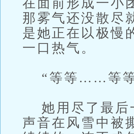
在面前形成一小
那雾气还没散尽
是她正在以极慢
一口热气。
“等等……等等
她用尽了最后
声音在风雪中被