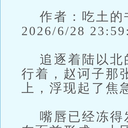
作者：吃土的书
2026/6/28 23:
追逐着陆以北
行着，赵诃子那
上，浮现起了焦
嘴唇已经冻得