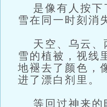
是像有人按下
雪在同一时刻消
天空、乌云、
雪的植被，视线
地褪去了颜色，
进了漂白剂里。
等回过神来的