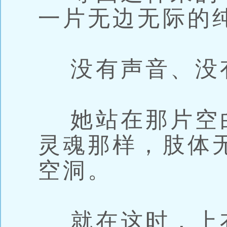
一片无边无际的
没有声音、没
她站在那片空
灵魂那样，肢体
空洞。
就在这时，上