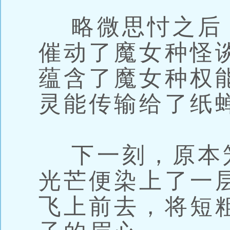
略微思忖之后
催动了魔女种怪
蕴含了魔女种权
灵能传输给了纸
下一刻，原本
光芒便染上了一
飞上前去，将短