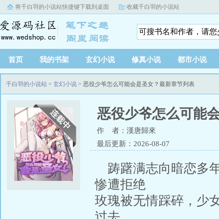
将千白羽的小说站快捷键下载到桌面
收藏千白羽的小说站
首页
我的书架
玄幻小说
修真小说
都市小说
千白羽的小说站
>
玄幻小说
> 恶役少爷怎么可能会是圣女？最新章节列表
恶役少爷怎么可能
作 者：漢唐歸來
最后更新：
2026-08-07
踌躇满志向暗恋多
惨遭拒绝
玫瑰被无情踩碎，少
过去