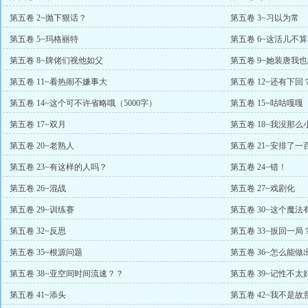
第五卷 2~抛下狠话？
第五卷 3~习以为常
第五卷 5~玛格丽特
第五卷 6~这活儿不
第五卷 8~牌佬们视他如父
第五卷 9~她装唐我
第五卷 11~看热闹不嫌事大
第五卷 12~还有下回
第五卷 14~这个可不许省略哦（5000字）
第五卷 15~咕咕嘎嘎
第五卷 17~双月
第五卷 18~我没那么
第五卷 20~老熟人
第五卷 21~安排了
第五卷 23~有这样的人吗？
第五卷 24~错！
第五卷 26~混战
第五卷 27~戏剧化
第五卷 29~训练赛
第五卷 30~这个魔法
第五卷 32~反思
第五卷 33~扳回一局
第五卷 35~根源问题
第五卷 36~怎么能
第五卷 38~亚空间时间流速？？
第五卷 39~记性不太
第五卷 41~添头
第五卷 42~我不是故