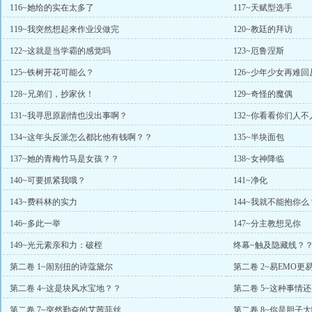
116~她给的实在太多了
117~天赋型选手
119~我突然想起来作业没做完
120~教廷的拜访
122~这就是当学霸的感觉吗
123~厄鲁涅斯
125~铁树开花可能么？
126~少年少女再难回
128~兄弟们，抄家伙！
129~奇怪的魔偶
131~我寻思原剧情也没出事啊？
132~你看看你们人
134~这年头反派怎么都比他有钱啊？？
135~半块面包
137~她的青梅竹马是女孩？？
138~女神降临
140~可要抓紧我哦？
141~净化
143~费科林的实力
144~我就不能抱你么
146~多此一举
147~分主教想见你
149~光元素亲和力：破桎
终幕~触及隐藏线？
第二卷 1~闹别扭的诗蔻黛尔
第二卷 2~易EMO更
第二卷 4~这是块风水宝地？？
第二卷 5~这种事情
第二卷 7~突然勤奋的艾茜菲丝
第二卷 8~你是胆子