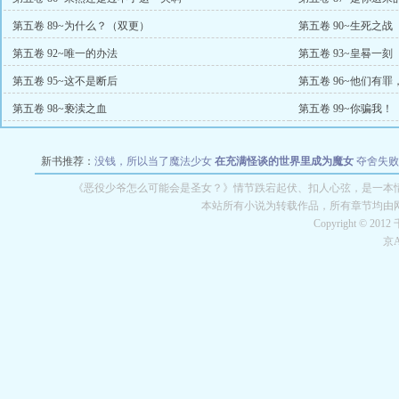
第五卷 89~为什么？（双更）
第五卷 90~生死之战
第五卷 92~唯一的办法
第五卷 93~皇晷一刻
第五卷 95~这不是断后
第五卷 96~他们有罪
第五卷 98~亵渎之血
第五卷 99~你骗我！（
新书推荐：
没钱，所以当了魔法少女
在充满怪谈的世界里成为魔女
夺舍失败
怪吗
恶役少爷怎么可能会是圣女？
《恶役少爷怎么可能会是圣女？》情节跌宕起伏、扣人心弦，是一本
本站所有小说为转载作品，所有章节均由
Copyright © 201
京