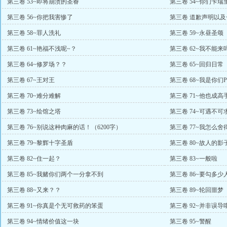
第三卷 53~即将崩溃的圣眷
第三卷 54~你们卡
第三卷 56~你把我害惨了
第三卷 道歉声明以及
第三卷 58~罪人洗礼
第三卷 59~永昼圣颂
第三卷 61~艳福不浅呢~？
第三卷 62~我不能来
第三卷 64~修罗场？？
第三卷 65~回归日常
第三卷 67~王对王
第三卷 68~我是你们
第三卷 70~难分难解
第三卷 71~他也成高
第三卷 73~绘馆之塔
第三卷 74~可遇不可
第三卷 76~别说这种肉麻的话！（6200字）
第三卷 77~我怎么
第三卷 79~黎辉十字圣盾
第三卷 80~故人的影
第三卷 82~住一起？
第三卷 83~一般啦
第三卷 85~我赌你们两个一分拿不到
第三卷 86~要勾多
第三卷 88~又来？？
第三卷 89~轮回噩梦
第三卷 91~你真是个无可救药的笨蛋
第三卷 92~并非误导
第三卷 94~情绪价值这一块
第三卷 95~警醒