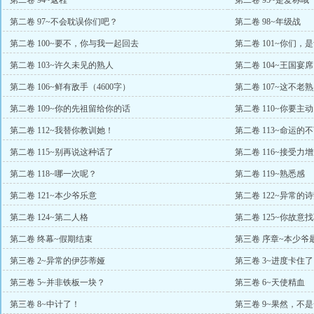
第二卷 94~返程
第二卷 95~是爱称哦
第二卷 97~不会耽误你们吧？
第二卷 98~年级战
第二卷 100~要不，你与我一起回去
第二卷 101~你们，
第二卷 103~许久未见的熟人
第二卷 104~王国宴席
第二卷 106~鲜有敌手（4600字）
第二卷 107~这不老
第二卷 109~你的先祖留给你的话
第二卷 110~你要主动
第二卷 112~我替你教训她！
第二卷 113~命运的
第二卷 115~别再说这种话了
第二卷 116~接受力
第二卷 118~哪一次呢？
第二卷 119~熟悉感
第二卷 121~本少爷乐意
第二卷 122~异常的
第二卷 124~第二人格
第二卷 125~你故意
第二卷 终幕~假期结束
第三卷 序章~本少爷
第三卷 2~异常的伊莎蒂娅
第三卷 3~进度卡住了
第三卷 5~并非铁板一块？
第三卷 6~天使精血
第三卷 8~中计了！
第三卷 9~果然，不