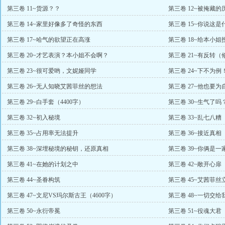
第三卷 11~货源？？
第三卷 12~被掩藏的
第三卷 14~家里好像多了奇怪的东西
第三卷 15~你说这
第三卷 17~哈气的欲望正在高涨
第三卷 18~给本小姐
第三卷 20~才艺表演？本小姐不会啊？
第三卷 21~有反转（
第三卷 23~很可爱哟，文妮娅同学
第三卷 24~下不为例
第三卷 26~无人知晓艾茜菲丝的想法
第三卷 27~他也要
第三卷 29~白手套（4400字）
第三卷 30~生气了吗
第三卷 32~初入秘境
第三卷 33~乱七八糟
第三卷 35~占用率无法提升
第三卷 36~接近真相
第三卷 38~深埋秘境的秘钥，还原真相
第三卷 39~你俩是一
第三卷 41~在她的计划之中
第三卷 42~敞开心扉
第三卷 44~圣眷构筑
第三卷 45~艾茜菲丝
第三卷 47~文尼VS玛尔斯古王（4600字）
第三卷 48~一切交给
第三卷 50~永衍帝冕
第三卷 51~役魂大君