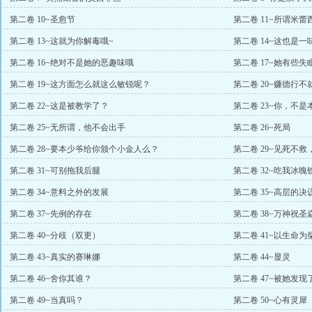
第二卷 10~圣愈节
第二卷 11~所谓米
第二卷 13~这就为你解毒哦~
第二卷 14~这也是一
第二卷 16~绝对不是她的恶趣味哦
第二卷 17~她有些失
第二卷 19~这方面怎么就这么敏锐呢？
第二卷 20~赚德行
第二卷 22~这是被教学了？
第二卷 23~你，不
第二卷 25~无所谓，他不会出手
第二卷 26~死局
第二卷 28~要本少爷给你颁个小金人么？
第二卷 29~见死不
第二卷 31~可别拖我后腿
第二卷 32~吃我冰
第二卷 34~意料之外的发展
第二卷 35~高层的
第二卷 37~先例的存在
第二卷 38~万神祝圣
第二卷 40~分歧（双更）
第二卷 41~以生命为
第二卷 43~真实的赛琳娜
第二卷 44~显灵
第二卷 46~舍你其谁？
第二卷 47~被她发
第二卷 49~当真吗？
第二卷 50~心有灵犀