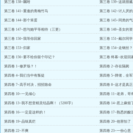
第三卷 138~嘱咐
第三卷 139~这就很
第三卷 141~重逢的青梅竹马
第三卷 142~讨人
第三卷 144~那个笨蛋
第三卷 145~同类的
第三卷 147~想与她平等相待（三更）
第三卷 148~圣女的
第三卷 150~我等你回家
第三卷 151~戴尔同
第三卷 153~归家
第三卷 154~走钢丝？
第三卷 156~要不给你留个印记？
第三卷 终幕~欢迎回
第四卷 1~修罗场？！
第四卷 2~存在隔阂
第四卷 4~我们当中有叛徒
第四卷 5~牌佬，全
第四卷 7~高手对决，招招致命
第四卷 8~这才是真
第四卷 10~一见倾心
第四卷 11~老弟，哥
第四卷 13~我不想变精灵结晶啊！（5200字）
第四卷 14~惹上麻烦
第四卷 16~一定是这样的！
第四卷 17~熟悉的酸
第四卷 19~品味真烂
第四卷 20~他害怕了
第四卷 22~不爽
第四卷 23~一份心意