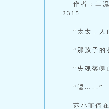
作者：二流侦探 
2315
“太太，人已
“那孩子的状
“失魂落魄的
“嗯……”
苏小菲倚在沙