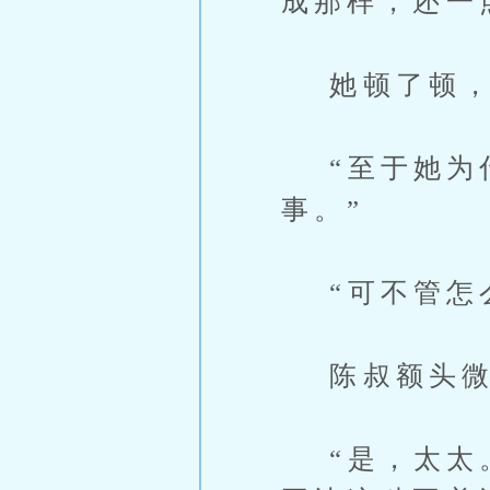
成那样，还一
她顿了顿，
“至于她为什
事。”
“可不管怎么
陈叔额头微
“是，太太。