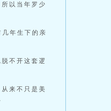
所以当年罗少
前几年生下的亲
脱不开这套逻
从来不只是美
。