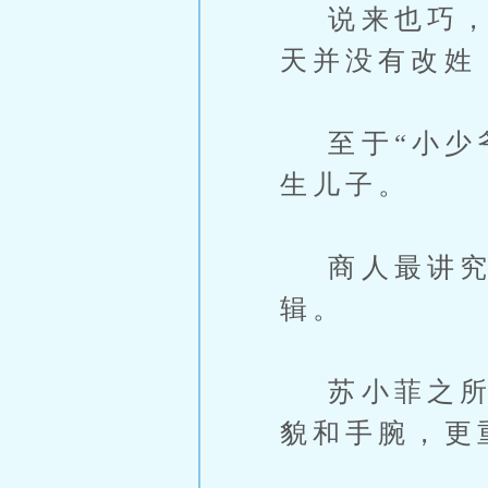
说来也巧，她
天并没有改姓
至于“小少爷
生儿子。
商人最讲究利
辑。
苏小菲之所以
貌和手腕，更