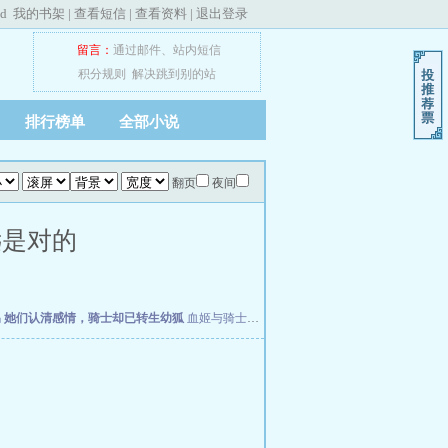
ed
我的书架
|
查看短信
|
查看资料
|
退出登录
留言：
通过邮件
、
站内短信
积分规则
解决跳到别的站
排行榜单
全部小说
翻页
夜间
远是对的
吗
她们认清感情，骑士却已转生幼狐
血姬与骑士
夺舍失败后，我被半龙圣女盯上了
在