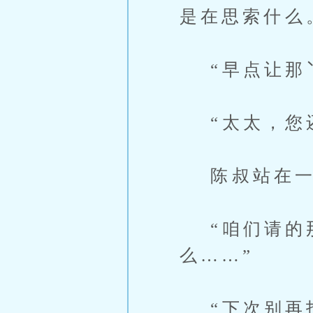
是在思索什么
“早点让那丫
“太太，您还
陈叔站在一
“咱们请的那
么……”
“下次别再找