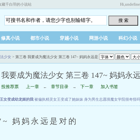
Hi,
undefin
收藏千白羽的小说站
搜 索
修真小说
都市小说
穿越小说
网游小说
科幻小说
法少女
> 第三卷 我要成为魔法少女 第三卷 147~ 妈妈永远是
 我要成为魔法少女 第三卷 147~ 妈妈永
投推荐票
上一章
章节目录
下一章
加入书签
←
→
王女变成幼龙姬的我
被偏执精灵女王变成了她妹妹
身为男生志愿填魔女学院很奇怪
7~ 妈妈永远是对的