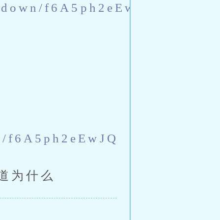
8/down/f6A5ph2eEwJQ
了
wn/f6A5ph2eEwJQ
道为什么