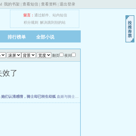
ed
我的书架
|
查看短信
|
查看资料
|
退出登录
留言：
通过邮件
、
站内短信
积分规则
解决跳到别的站
排行榜单
全部小说
翻页
夜间
失效了
吗
她们认清感情，骑士却已转生幼狐
血姬与骑士
夺舍失败后，我被半龙圣女盯上了
在