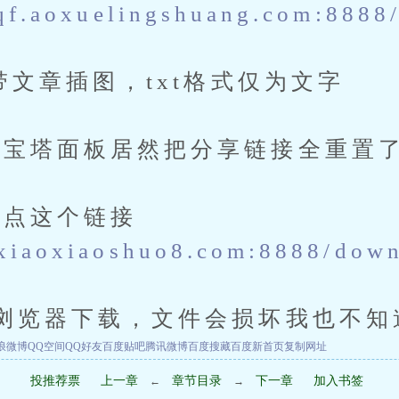
yqf.aoxuelingshuang.com:888
带文章插图，txt格式仅为文字
宝塔面板居然把分享链接全重置
点这个链接
.xiaoxiaoshuo8.com:8888/do
览器下载，文件会损坏我也不知
浪微博
QQ空间
QQ好友
百度贴吧
腾讯微博
百度搜藏
百度新首页
复制网址
投推荐票
上一章
章节目录
下一章
加入书签
←
→