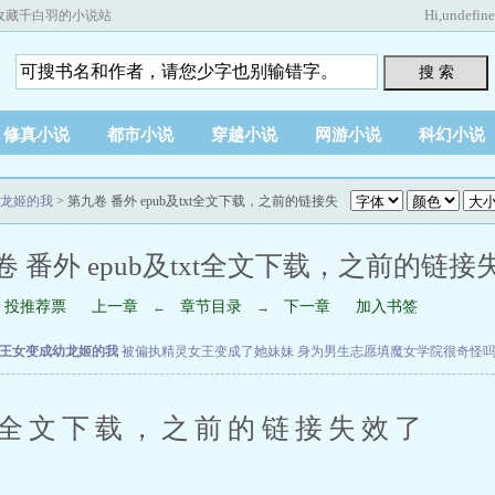
Hi,
undefin
收藏千白羽的小说站
搜 索
修真小说
都市小说
穿越小说
网游小说
科幻小说
龙姬的我
> 第九卷 番外 epub及txt全文下载，之前的链接失
卷 番外 epub及txt全文下载，之前的链接
投推荐票
上一章
章节目录
下一章
加入书签
←
→
王女变成幼龙姬的我
被偏执精灵女王变成了她妹妹
身为男生志愿填魔女学院很奇怪
xt全文下载，之前的链接失效了